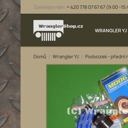
Zavolejte nám:
+ 420 778 07 67 67 (9:00 -15
WRANGLER YJ
Domů
Wrangler YJ
Podvozek - přední 