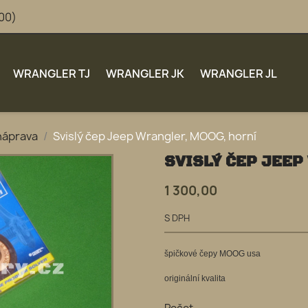
:00)
WRANGLER TJ
WRANGLER JK
WRANGLER JL
náprava
Svislý čep Jeep Wrangler, MOOG, horní
SVISLÝ ČEP JEEP
1 300,00
S DPH
špičkové čepy MOOG usa
originální kvalita