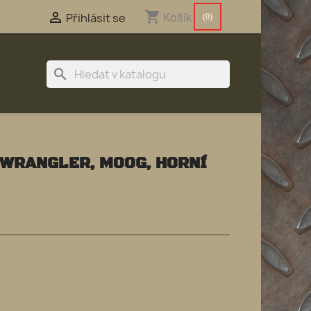
shopping_cart

Košík
Přihlásit se
(0)
search
 WRANGLER, MOOG, HORNÍ