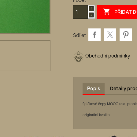
Počet

PŘIDAT 
Sdílet
Obchodní podmínky
Popis
Detaily pr
špičkové čepy MOOG usa, probl
originální kvalita