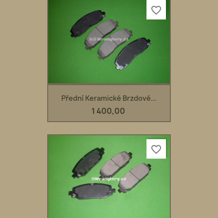
favorite_border
Přední Keramické Brzdové...
1 400,00
favorite_border