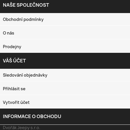
NAŠE SPOLEČNOST

Obchodní podmínky
O nás
Prodejny
VÁŠ ÚČET

Sledování objednávky
Přihlásit se
Vytvořit účet
INFORMACE O OBCHODU
keyboard_arrow_down
Dvořák Jeepy s.r.o.