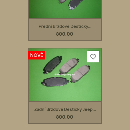
Přední Brzdové Destičky...
800,00
NOVÉ
favorite_border
Zadní Brzdové Destičky Jeep...
800,00