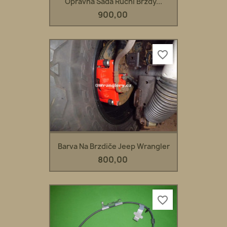
Opravná Sada Ruční Brzdy...
900,00
favorite_border
Barva Na Brzdiče Jeep Wrangler
800,00
favorite_border