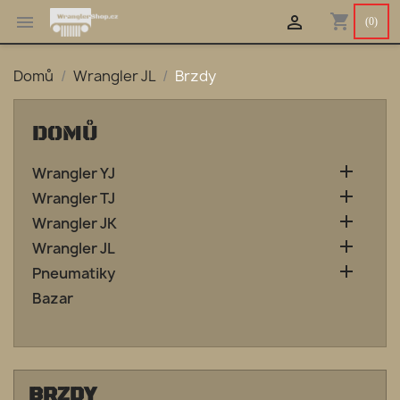
shopping_cart


(0)
Domů
Wrangler JL
Brzdy
DOMŮ

Wrangler YJ

Wrangler TJ

Wrangler JK

Wrangler JL

Pneumatiky
Bazar
BRZDY