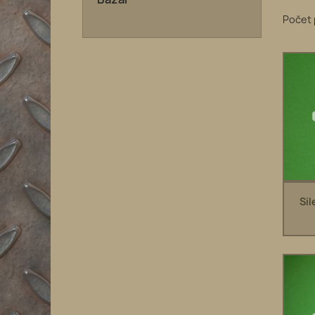
Počet 
Sil