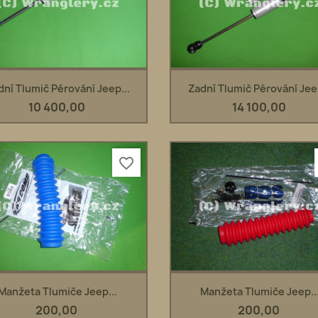
Rychlý náhled
Rychlý náhled


dní Tlumič Pérování Jeep...
Zadní Tlumič Pérování Jeep
10 400,00
14 100,00
favorite_border
Rychlý náhled
Rychlý náhled


Manžeta Tlumiče Jeep...
Manžeta Tlumiče Jeep..
200,00
200,00