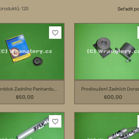
produktů: 120
Seřadit po
favorite_border
Rychlý náhled
Rychlý náhled


enblok Zadního Panhardu...
Prodloužení Zadních Doraz
850,00
600,00
favorite_border