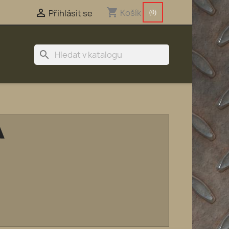
shopping_cart

Košík
Přihlásit se
(0)
search
A