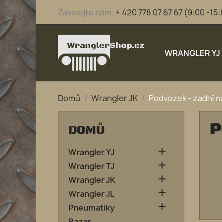
Zavolejte nám:
+ 420 778 07 67 67 (9:00 -15
WRANGLER YJ
Domů
Wrangler JK
Podvozek - zadní n
P
DOMŮ

Wrangler YJ

Wrangler TJ

Wrangler JK

Wrangler JL

Pneumatiky
Bazar