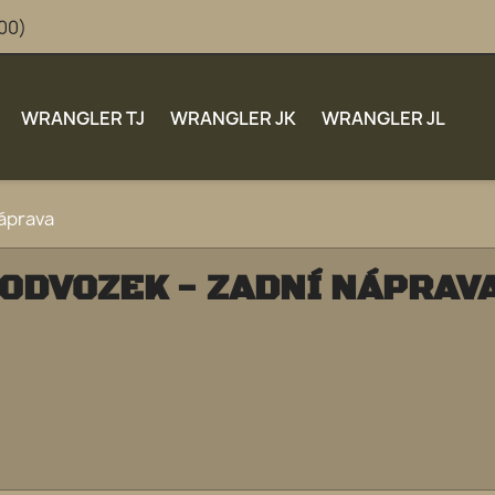
:00)
WRANGLER TJ
WRANGLER JK
WRANGLER JL
áprava
ODVOZEK - ZADNÍ NÁPRAV