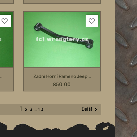
favorite_border
favorite_border
Rychlý náhled

..
Zadní Horní Rameno Jeep...
850,00
1

Další
2
3
…
10