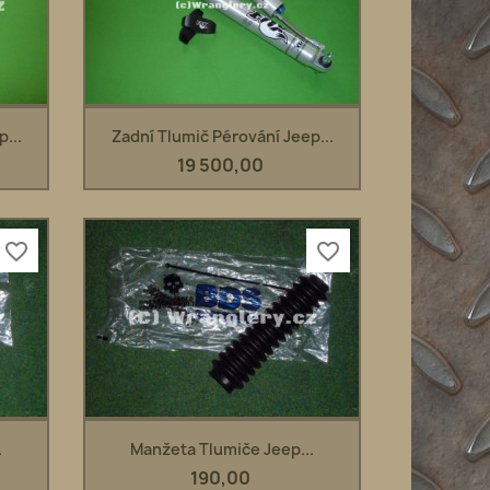
Rychlý náhled

...
Zadní Tlumič Pérování Jeep...
19 500,00
favorite_border
favorite_border
Rychlý náhled

.
Manžeta Tlumiče Jeep...
190,00