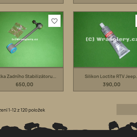
favorite_border
Rychlý náhled
Rychlý náhled


ka Zadního Stabilizátoru...
Silikon Loctite RTV Jeep.
650,00
390,00
ení 1-12 z 120 položek