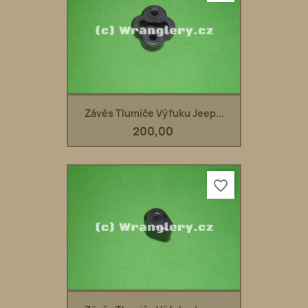
Závěs Tlumiče Výfuku Jeep...
200,00
favorite_border