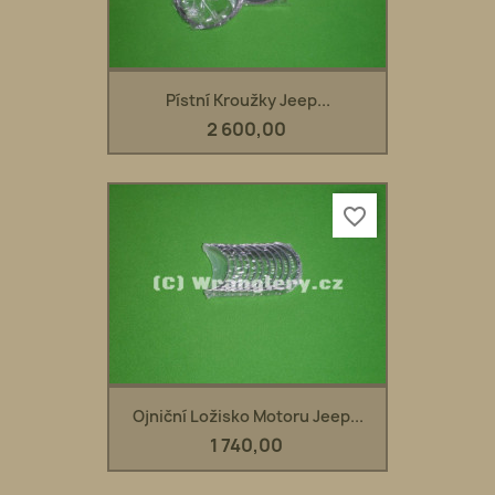
Pístní Kroužky Jeep...
2 600,00
favorite_border
Ojniční Ložisko Motoru Jeep...
1 740,00