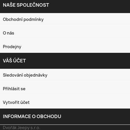
NAŠE SPOLEČNOST

Obchodní podmínky
O nás
Prodejny
VÁŠ ÚČET

Sledování objednávky
Přihlásit se
Vytvořit účet
INFORMACE O OBCHODU
keyboard_arrow_down
Dvořák Jeepy s.r.o.