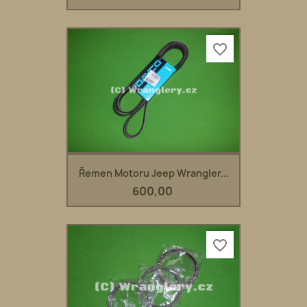
favorite_border
Řemen Motoru Jeep Wrangler...
600,00
favorite_border