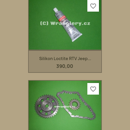
favorite_border
Silikon Loctite RTV Jeep...
390,00
favorite_border