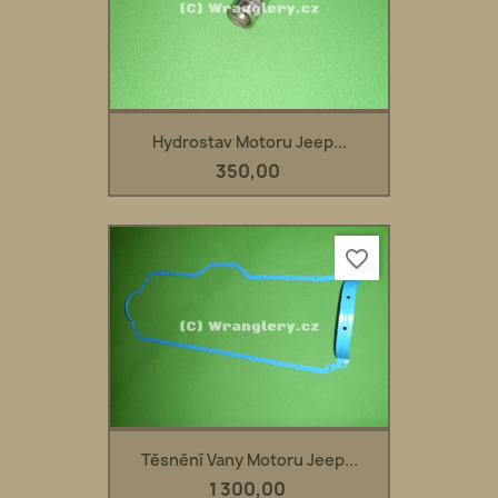
Hydrostav Motoru Jeep...
350,00
favorite_border
Těsnění Vany Motoru Jeep...
1 300,00