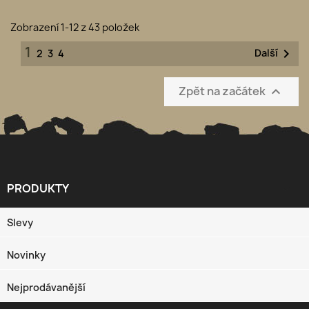
Zobrazení 1-12 z 43 položek
1

Další
2
3
4
Zpět na začátek

PRODUKTY

Slevy
Novinky
Nejprodávanější