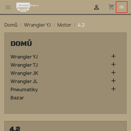
shopping_cart


(0)
Domů
Wrangler YJ
Motor
4.2
DOMŮ

Wrangler YJ

Wrangler TJ

Wrangler JK

Wrangler JL

Pneumatiky
Bazar
4.2