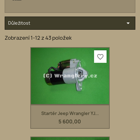

Důležitost
Zobrazení 1-12 z 43 položek
favorite_border
Startér Jeep Wrangler YJ...
5 600,00