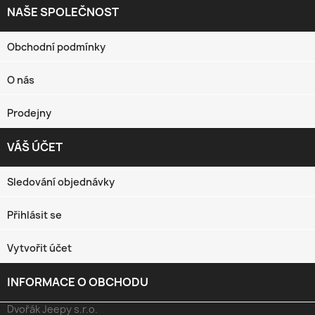
NAŠE SPOLEČNOST

Obchodní podmínky
O nás
Prodejny
VÁŠ ÚČET

Sledování objednávky
Přihlásit se
Vytvořit účet
INFORMACE O OBCHODU
keyboard_arrow_down
Dvořák Jeepy s.r.o.