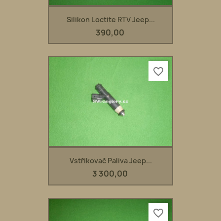
Silikon Loctite RTV Jeep...
390,00
favorite_border
Vstřikovač Paliva Jeep...
3 300,00
favorite_border