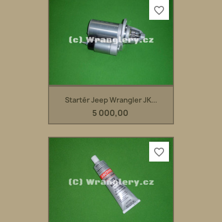
favorite_border
Startér Jeep Wrangler JK...
5 000,00
favorite_border