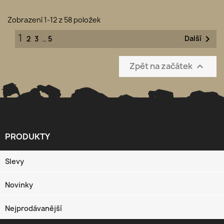
Zobrazení 1-12 z 58 položek
1

Další
2
3
…
5
Zpět na začátek

PRODUKTY

Slevy
Novinky
Nejprodávanější