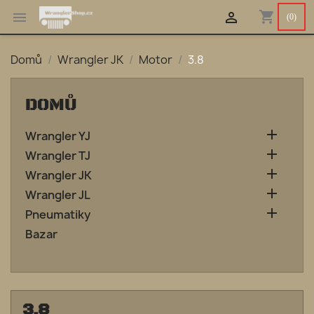
shopping_cart


(0)
Domů
Wrangler JK
Motor
3.8
DOMŮ

Wrangler YJ

Wrangler TJ

Wrangler JK

Wrangler JL

Pneumatiky
Bazar
3.8