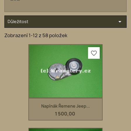

Důležitost
Zobrazení 1-12 z 58 položek
favorite_border
Napínák Řemene Jeep...
1 500,00