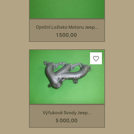
Ojniční Ložisko Motoru Jeep...
1 500,00
favorite_border
Výfukové Svody Jeep...
5 000,00