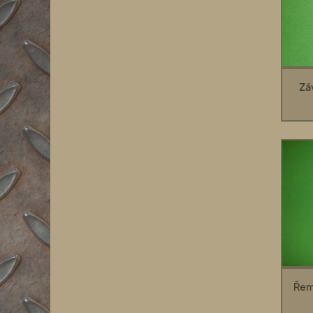
Zá
Řem