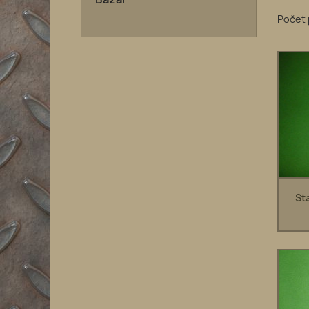
Počet 
St