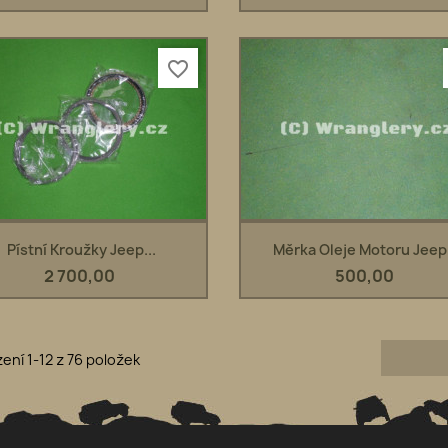
favorite_border
Rychlý náhled
Rychlý náhled


Pístní Kroužky Jeep...
Měrka Oleje Motoru Jeep.
2 700,00
500,00
ení 1-12 z 76 položek