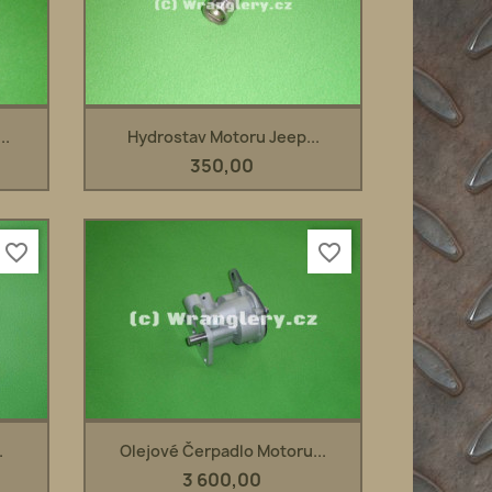
Rychlý náhled

..
Hydrostav Motoru Jeep...
350,00
favorite_border
favorite_border
Rychlý náhled

.
Olejové Čerpadlo Motoru...
3 600,00