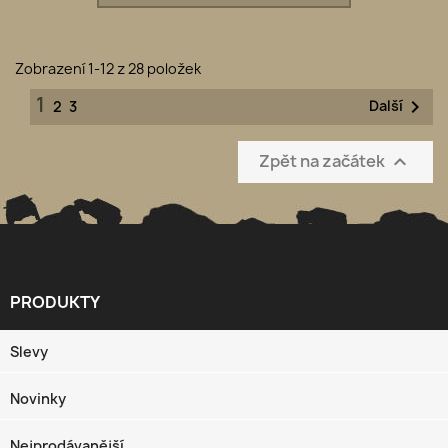
Zobrazení 1-12 z 28 položek
1

Další
2
3
Zpět na začátek

PRODUKTY

Slevy
Novinky
Nejprodávanější