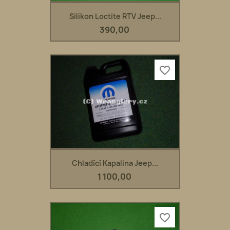
Silikon Loctite RTV Jeep...
390,00
favorite_border
Chladící Kapalina Jeep...
1 100,00
favorite_border