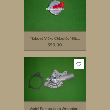
Tlakové Víčko Chladiče 16lb...
550,00
favorite_border
Vodní Pumpa Jeep Wrangler...