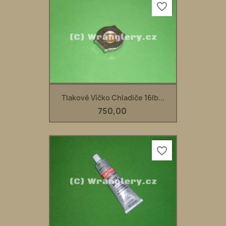
favorite_border
Tlakové Víčko Chladiče 16lb...
750,00
favorite_border