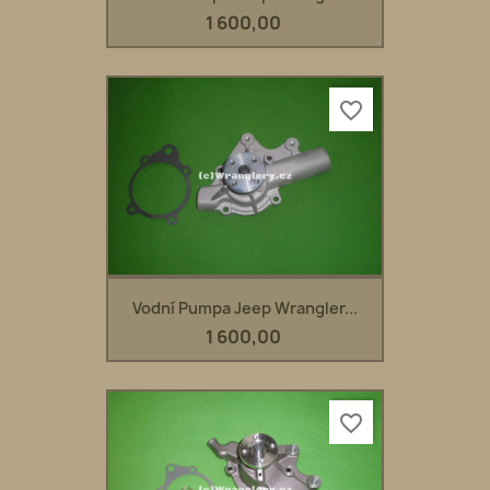
1 600,00
favorite_border
Vodní Pumpa Jeep Wrangler...
1 600,00
favorite_border