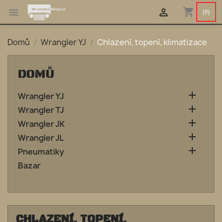
shopping_cart


(0)
Domů
Wrangler YJ
Chlazení, topení, klimatizace
DOMŮ

Wrangler YJ

Wrangler TJ

Wrangler JK

Wrangler JL

Pneumatiky
Bazar
CHLAZENÍ, TOPENÍ,