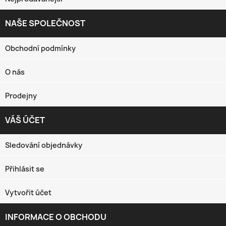
NAŠE SPOLEČNOST

Obchodní podmínky
O nás
Prodejny
VÁŠ ÚČET

Sledování objednávky
Přihlásit se
Vytvořit účet
INFORMACE O OBCHODU
keyboard_arrow_down