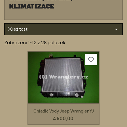
KLIMATIZACE

Důležitost
Zobrazení 1-12 z 28 položek
favorite_border
Chladič Vody Jeep Wrangler YJ
4 500,00