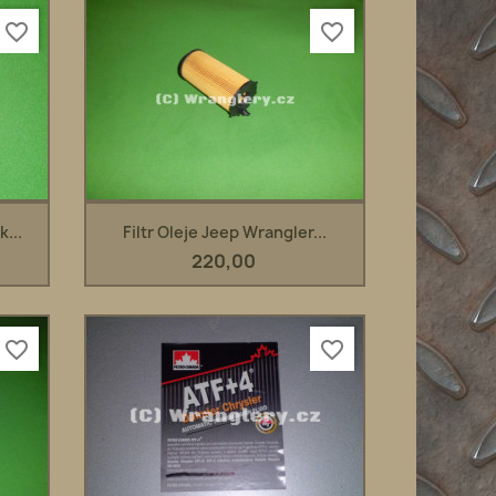
favorite_border
favorite_border
Rychlý náhled

...
Filtr Oleje Jeep Wrangler...
220,00
favorite_border
favorite_border