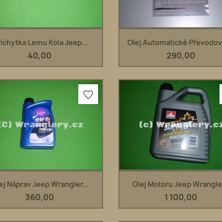
Rychlý náhled
Rychlý náhled


říchytka Lemu Kola Jeep...
Olej Automatické Převodovk
40,00
290,00
favorite_border
Rychlý náhled
Rychlý náhled


ej Náprav Jeep Wrangler...
Olej Motoru Jeep Wrangler
360,00
1 100,00