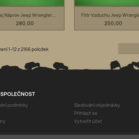
Rychlý náhled
Rychlý náhled


ej Náprav Jeep Wrangler...
Filtr Vzduchu Jeep Wrangle
280,00
250,00
ení 1-12 z 2166 položek
 SPOLEČNOST
VÁŠ ÚČET
dní podmínky
Sledování objednávky
Přihlásit se
jny
Vytvořit účet