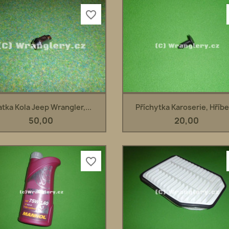
favorite_border
Rychlý náhled
Rychlý náhled


tka Kola Jeep Wrangler,...
Příchytka Karoserie, Hříbek
50,00
20,00
favorite_border