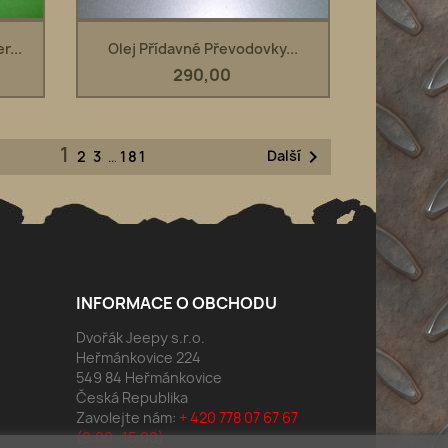
Rychlý náhled

r...
Olej Přídavné Převodovky...
290,00
1

Další
2
3
…
181
INFORMACE O OBCHODU
Dvořák Jeepy s.r.o.
Heřmánkovice 224
549 84 Heřmánkovice
Česká Republika
Zavolejte nám:
+ 420 778 07 67 67
(9:00 -15:00)