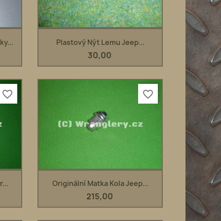
Rychlý náhled

y...
Plastový Nýt Lemu Jeep...
30,00
favorite_border
favorite_border
Rychlý náhled

...
Originální Matka Kola Jeep...
215,00