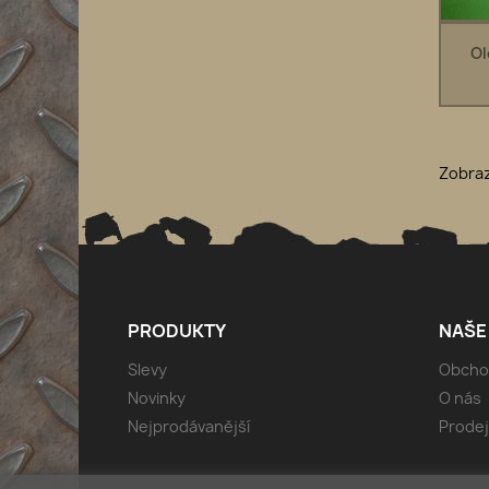
Ol
Zobraz
PRODUKTY
NAŠE
Slevy
Obcho
Novinky
O nás
Nejprodávanější
Prode