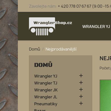
Zavolejte nám:
+ 420 778 07 67 67 (9:00 -15
WRANGLER YJ
Domů
Nejprodávanější
NEJ
DOMŮ
Počet 

Wrangler YJ

Wrangler TJ

Wrangler JK

Wrangler JL

Pneumatiky
Bazar