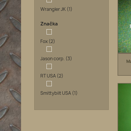
Wrangler JK
(1)
Značka
Fox
(2)
Jason corp.
(3)
Ma
RT USA
(2)
Smittybilt USA
(1)