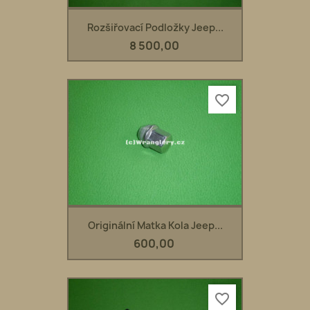
Rozšiřovací Podložky Jeep...
8 500,00
favorite_border
Originální Matka Kola Jeep...
600,00
favorite_border