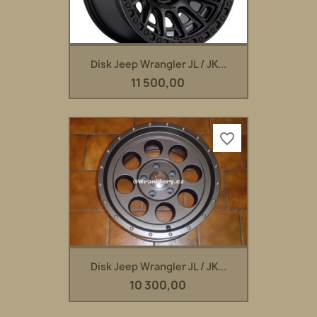
Disk Jeep Wrangler JL / JK...
11 500,00
favorite_border
Disk Jeep Wrangler JL / JK...
10 300,00