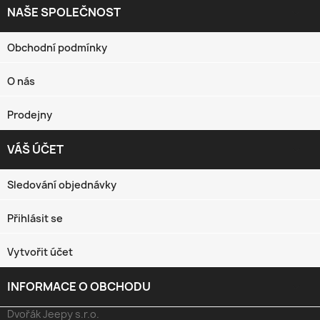
NAŠE SPOLEČNOST

Obchodní podmínky
O nás
Prodejny
VÁŠ ÚČET

Sledování objednávky
Přihlásit se
Vytvořit účet
INFORMACE O OBCHODU
keyboard_arrow_down
Dvořák Jeepy s.r.o.