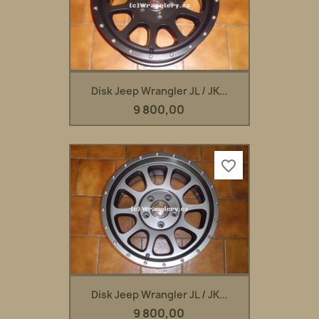
Disk Jeep Wrangler JL / JK...
9 800,00
favorite_border
Disk Jeep Wrangler JL / JK...
9 800,00