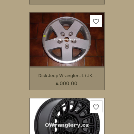
favorite_border
Disk Jeep Wrangler JL / JK...
4 000,00
favorite_border