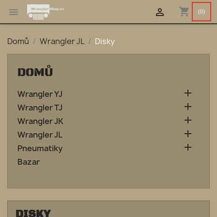
shopping_cart


(0)
Domů
Wrangler JL
Disky
DOMŮ

Wrangler YJ

Wrangler TJ

Wrangler JK

Wrangler JL

Pneumatiky
Bazar
DISKY