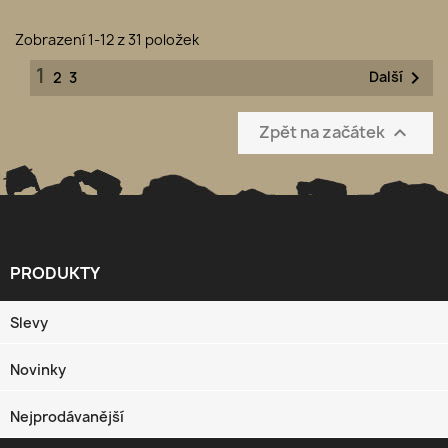
Zobrazení 1-12 z 31 položek
1

Další
2
3
Zpět na začátek

PRODUKTY

Slevy
Novinky
Nejprodávanější