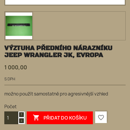
VÝZTUHA PŘEDNÍHO NÁRAZNÍKU
JEEP WRANGLER JK, EVROPA
1 000,00
S DPH
možno použít samostatně pro agresivnější vzhled
Počet

favorite_border
PŘIDAT DO KOŠÍKU