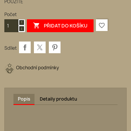
POUŽITÉ
Počet

favorite_border
PŘIDAT DO KOŠÍKU
Sdílet
Obchodní podmínky
Popis
Detaily produktu