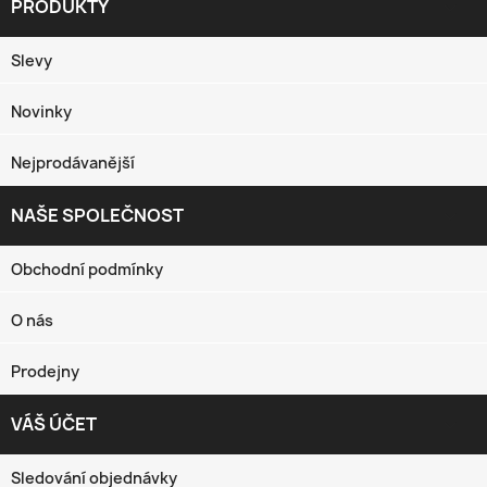
PRODUKTY

Slevy
Novinky
Nejprodávanější
NAŠE SPOLEČNOST

Obchodní podmínky
O nás
Prodejny
VÁŠ ÚČET

Sledování objednávky