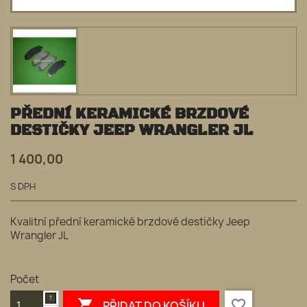
PŘEDNÍ KERAMICKÉ BRZDOVÉ
DESTIČKY JEEP WRANGLER JL
1 400,00
S DPH
Kvalitní přední keramické brzdové destičky Jeep
Wrangler JL
Počet

favorite_border
PŘIDAT DO KOŠÍKU