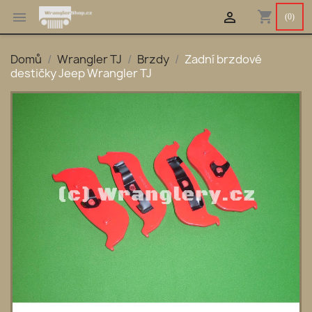
shopping_cart


(0)
Domů
Wrangler TJ
Brzdy
Zadní brzdové
destičky Jeep Wrangler TJ