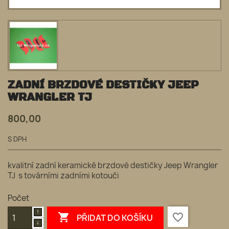
ZADNÍ BRZDOVÉ DESTIČKY JEEP
WRANGLER TJ
800,00
S DPH
kvalitní zadní keramické brzdové destičky Jeep Wrangler
TJ s továrními zadními kotouči
Počet

favorite_border
PŘIDAT DO KOŠÍKU