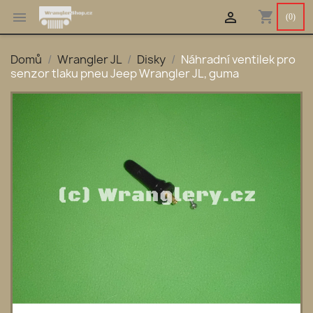
shopping_cart


(0)
Domů
Wrangler JL
Disky
Náhradní ventilek pro
senzor tlaku pneu Jeep Wrangler JL, guma