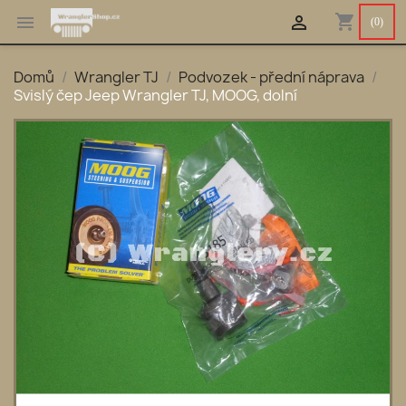
shopping_cart


(0)
Domů
Wrangler TJ
Podvozek - přední náprava
Svislý čep Jeep Wrangler TJ, MOOG, dolní