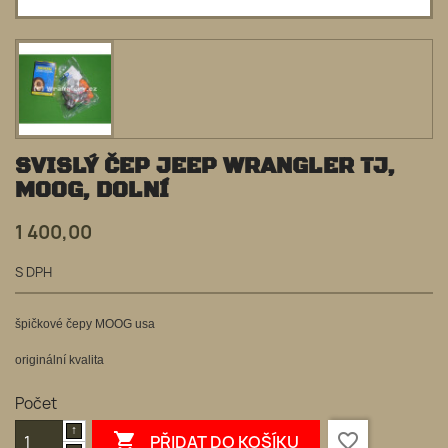
SVISLÝ ČEP JEEP WRANGLER TJ,
MOOG, DOLNÍ
1 400,00
S DPH
špičkové čepy MOOG usa
originální kvalita
Počet

favorite_border
PŘIDAT DO KOŠÍKU