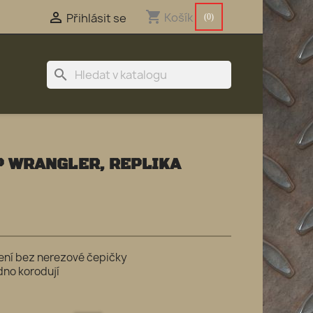
shopping_cart

Košík
Přihlásit se
(0)
search
P WRANGLER, REPLIKA
ení bez nerezové čepičky
dno korodují