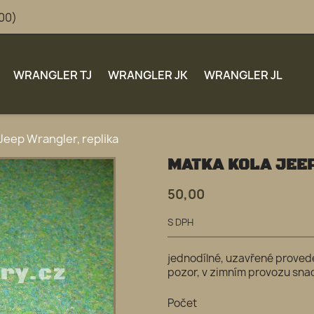
:00)
WRANGLER TJ
WRANGLER JK
WRANGLER JL
Jeep Wrangler, replika
MATKA KOLA JEE
50,00
S DPH
jednodílné, uzavřené proved
pozor, v zimním provozu sna
Počet