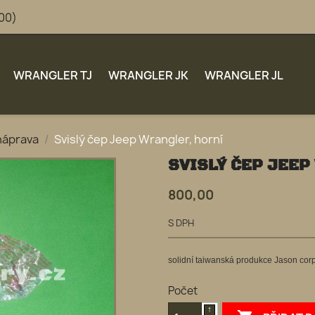
:00)
WRANGLER TJ
WRANGLER JK
WRANGLER JL
náprava
Svislý čep Jeep Wrangler, horní
SVISLÝ ČEP JEEP
800,00
S DPH
solidní taiwanská produkce Jason corp
Počet