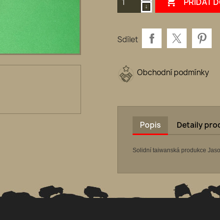

PŘIDAT 
Sdílet
Obchodní podmínky
Popis
Detaily pr
Solidní taiwanská produkce Jaso