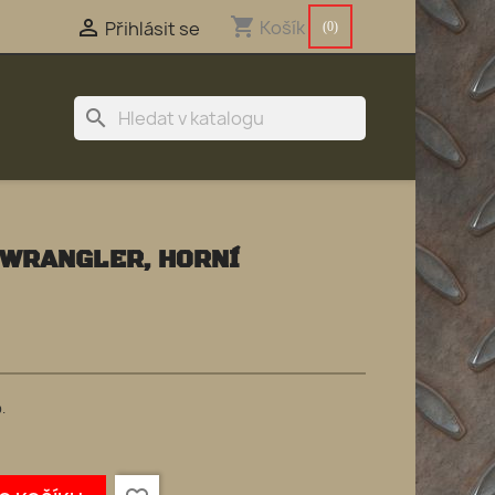
shopping_cart

Košík
Přihlásit se
(0)
search
 WRANGLER, HORNÍ
.