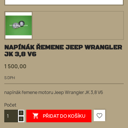
NAPÍNÁK ŘEMENE JEEP WRANGLER
JK 3,8 V6
1 500,00
S DPH
napínák řemene motoru Jeep Wrangler JK 3,8 V6
Počet

favorite_border
PŘIDAT DO KOŠÍKU