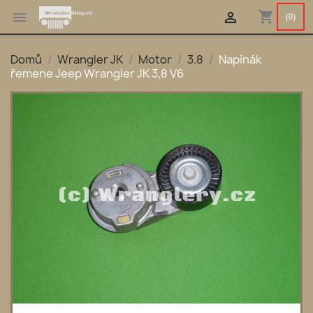
shopping_cart


(0)
Domů
Wrangler JK
Motor
3.8
Napínák
řemene Jeep Wrangler JK 3,8 V6