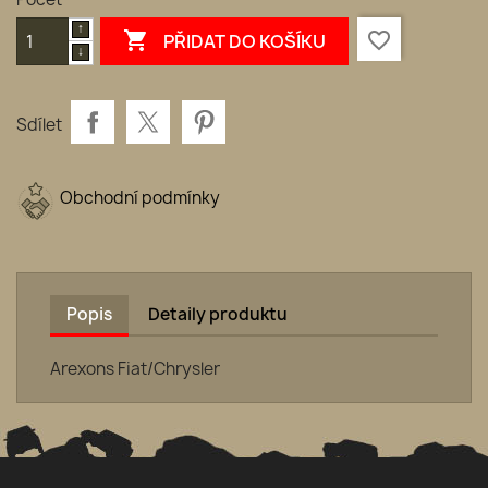

favorite_border
PŘIDAT DO KOŠÍKU
Sdílet
Obchodní podmínky
Popis
Detaily produktu
Arexons Fiat/Chrysler