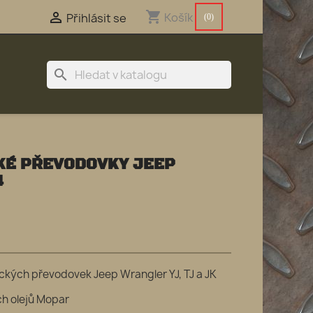
shopping_cart

Košík
Přihlásit se
(0)
search
KÉ PŘEVODOVKY JEEP
4
ckých převodovek Jeep Wrangler YJ, TJ a JK
ch olejů Mopar