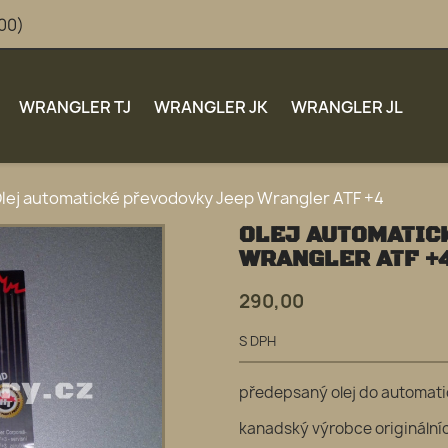
:00)
WRANGLER TJ
WRANGLER JK
WRANGLER JL
lej automatické převodovky Jeep Wrangler ATF +4
OLEJ AUTOMATIC
WRANGLER ATF +
290,00
S DPH
předepsaný olej do automati
kanadský výrobce originální