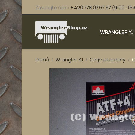
Zavolejte nám:
+ 420 778 07 67 67 (9:00 -15
WRANGLER YJ
Domů
Wrangler YJ
Oleje a kapaliny
O