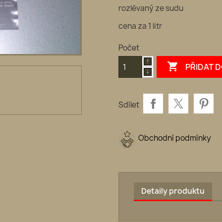
rozlévaný ze sudu
cena za 1 litr
Počet

PŘIDAT 
Sdílet
Obchodní podmínky
Detaily produktu