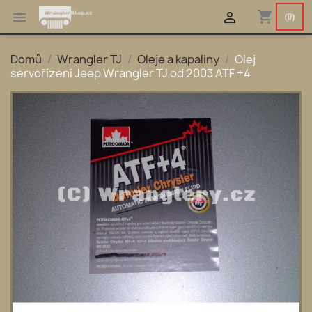
shopping_cart


(0)
Domů
Wrangler TJ
Oleje a kapaliny
Olej
servořízení Jeep Wrangler TJ od 2003 ATF +4