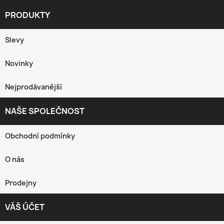
PRODUKTY

Slevy
Novinky
Nejprodávanější
NAŠE SPOLEČNOST

Obchodní podmínky
O nás
Prodejny
VÁŠ ÚČET
