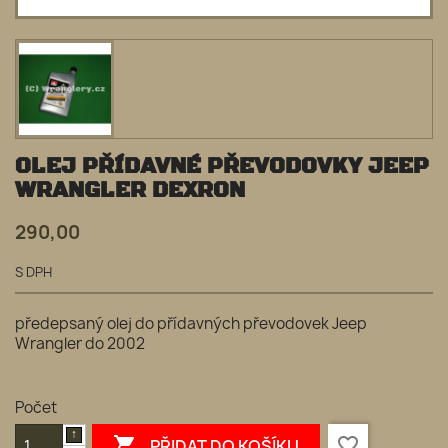
OLEJ PŘÍDAVNÉ PŘEVODOVKY JEEP
WRANGLER DEXRON
290,00
S DPH
předepsaný olej do přídavných převodovek Jeep
Wrangler do 2002
Počet

favorite_border
PŘIDAT DO KOŠÍKU