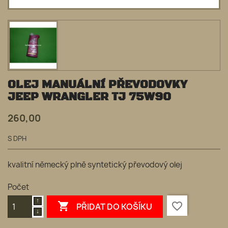
OLEJ MANUÁLNÍ PŘEVODOVKY
JEEP WRANGLER TJ 75W90
260,00
S DPH
kvalitní německý plně syntetický převodový olej
Počet

favorite_border
PŘIDAT DO KOŠÍKU