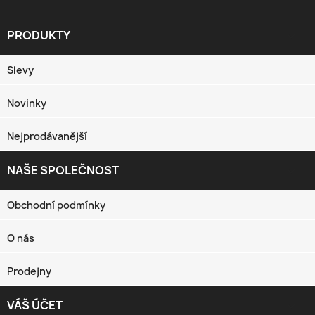
PRODUKTY

Slevy
Novinky
Nejprodávanější
NAŠE SPOLEČNOST

Obchodní podmínky
O nás
Prodejny
VÁŠ ÚČET
