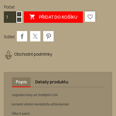
Počet

favorite_border
PŘIDAT DO KOŠÍKU
Sdílet
Obchodní podmínky
Popis
Detaily produktu
originální lemy od Smittybilt USA
komplet včetně montážního příslušenství
šířka 6 palců