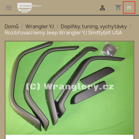
shopping_cart


(0)
Domů
Wrangler YJ
Doplňky, tuning, vychytávky
Rozšiřovací lemy Jeep Wrangler YJ Smittybilt USA