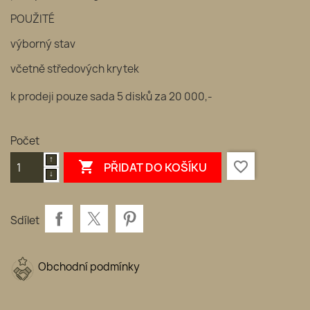
POUŽITÉ
výborný stav
včetně středových krytek
k prodeji pouze sada 5 disků za 20 000,-
Počet

favorite_border
PŘIDAT DO KOŠÍKU
Sdílet
Obchodní podmínky