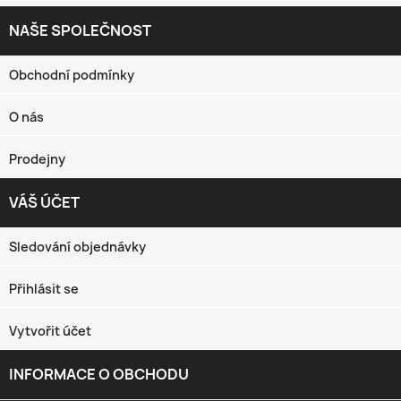
NAŠE SPOLEČNOST

Obchodní podmínky
O nás
Prodejny
VÁŠ ÚČET

Sledování objednávky
Přihlásit se
Vytvořit účet
INFORMACE O OBCHODU
keyboard_arrow_down