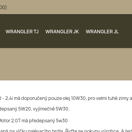
:00)
WRANGLER TJ
WRANGLER JK
WRANGLER JL
4,0 - 2,4i má doporučený pouze olej 10W30, pro velmi tuhé zimy
ředepsaný 5W20, vyjímečně 5W30.
Motor 2,0T má předepsaný 5w30
aná na víčku nalévacího hrdla. Řiďte se pokyny výrobce. A t