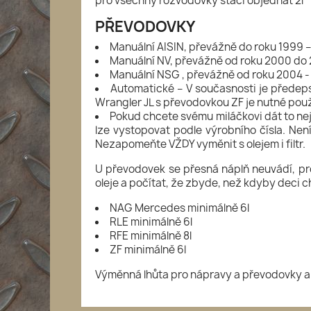
pro všechny rozvodovky stačí objednat 2l
PŘEVODOVKY
Manuální AISIN, převážně do roku 1999 –
Manuální NV, převážně od roku 2000 do 2
Manuální NSG , převážně od roku 2004 - 
Automatické – V současnosti je předeps
Wrangler JL s převodovkou ZF je nutné použít
Pokud chcete svému miláčkovi dát to nej
lze vystopovat podle výrobního čísla. Není
Nezapomeňte VŽDY vyměnit s olejem i filtr.
U převodovek se přesná náplň neuvádí, prot
oleje a počítat, že zbyde, než kdyby deci c
NAG Mercedes minimálně 6l
RLE minimálně 6l
RFE minimálně 8l
ZF minimálně 6l
Výměnná lhůta pro nápravy a převodovky a