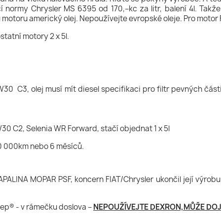
cí normy Chrysler MS 6395 od 170,–kc za litr, balení 4l. Ta
toru americký olej. Nepoužívejte evropské oleje. Pro motor Fia
ostatní motory 2 x 5l.
C3, olej musí mít diesel specifikaci pro filtr pevných části
0 C2, Selenia WR Forward, stačí objednat 1 x 5l
 10 000km nebo 6 měsíců.
LINA MOPAR PSF, koncern FIAT/Chrysler ukončil její výrobu
eep® - v rámečku doslova –
NEPOUŽÍVEJTE DEXRON,MŮŽE DOJÍ