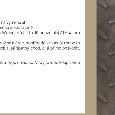
, na výměnu 3l
měnu postačí jen 2l
rangler YJ, TJ a JK pouze olej ATF+4, pro
psaný na měrce, popřípadě v manuálu nebo to
bit její špatný chod, či ji přímo poškodit.
k a typu chladiče. Vždy je lépe koupit více