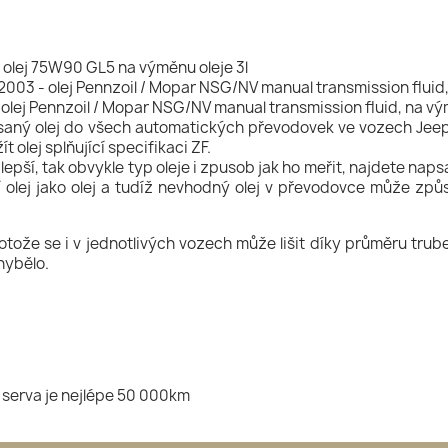
 olej 75W90 GL5 na výměnu oleje 3l
003 - olej Pennzoil / Mopar NSG/NV manual transmission fluid
olej Pennzoil / Mopar NSG/NV manual transmission fluid, na vý
aný olej do všech automatických převodovek ve vozech Jeep W
 olej splňující specifikaci ZF.
lepší, tak obvykle typ oleje i zpusob jak ho meřit, najdete na
 olej jako olej a tudíž nevhodný olej v převodovce může způso
ože se i v jednotlivých vozech může lišit díky průměru trube
hybělo.
 serva je nejlépe 50 000km