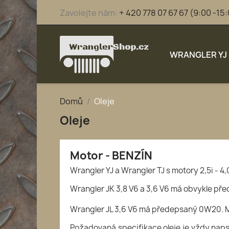
Zavolejte nám:
+ 420 778 07 67 67 (9:00 -15
WRANGLER YJ
Domů
Oleje
Oleje
Motor - BENZÍN
Wrangler YJ a Wrangler TJ s motory 2,5i - 
Wrangler JK 3,8 V6 a 3,6 V6 má obvykle p
Wrangler JL 3,6 V6 má předepsaný 0W20. 
Požadovaná specifikace oleje je vždy naps