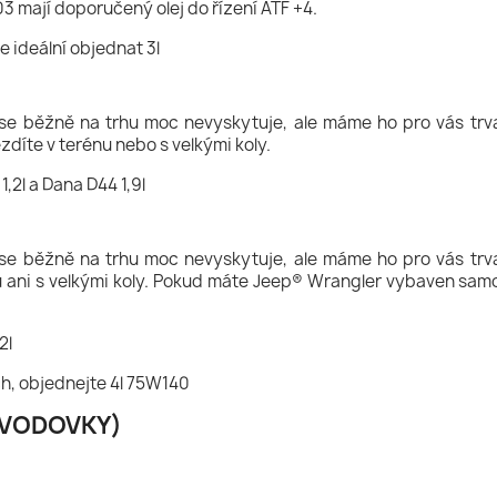
 mají doporučený olej do řízení ATF +4.
 ideální objednat 3l
se běžně na trhu moc nevyskytuje, ale máme ho pro vás trva
íte v terénu nebo s velkými koly.
,2l a Dana D44 1,9l
se běžně na trhu moc nevyskytuje, ale máme ho pro vás trva
ani s velkými koly. Pokud máte Jeep® Wrangler vybaven sam
2l
ch, objednejte 4l 75W140
ZVODOVKY)