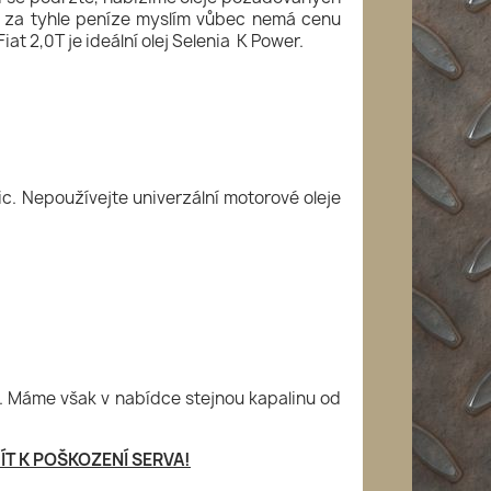
kže za tyhle peníze myslím vůbec nemá cenu
t 2,0T je ideální olej Selenia K Power.
c. Nepoužívejte univerzální motorové oleje
. Máme však v nabídce stejnou kapalinu od
T K POŠKOZENÍ SERVA!