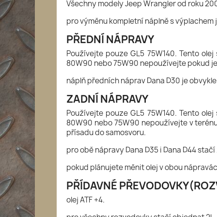
Všechny modely Jeep Wrangler od roku 2003
pro výměnu kompletní náplně s výplachem je
PŘEDNÍ NÁPRAVY
Používejte pouze GL5 75W140. Tento olej 
80W90 nebo 75W90 nepoužívejte pokud jezd
náplň předních náprav Dana D30 je obvykle 1
ZADNÍ NÁPRAVY
Používejte pouze GL5 75W140. Tento olej 
80W90 nebo 75W90 nepoužívejte v terénu 
přísadu do samosvoru.
pro obě nápravy Dana D35 i Dana D44 stačí 
pokud plánujete měnit olej v obou nápravá
PŘÍDAVNÉ PŘEVODOVKY(RO
olej ATF +4.