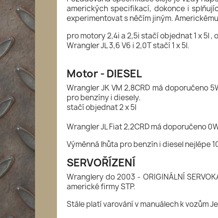
amerických specifikací, dokonce i splňují
experimentovat s něčím jiným. Americkému mo
pro motory 2,4i a 2,5i stačí objednat 1 x 5l , 
Wrangler JL 3,6 V6 i 2,0T stačí 1 x 5l.
Motor - DIESEL
Wrangler JK VM 2,8CRD má doporučeno 5W30 
pro benzíny i diesely.
stačí objednat 2 x 5l
Wrangler JL Fiat 2,2CRD má doporučeno 0W3
Výměnná lhůta pro benzín i diesel nejlépe
SERVOŘÍZENÍ
Wranglery do 2003 - ORIGINÁLNÍ SERVOKAPA
americké firmy STP.
Stále platí varování v manuálech k vozům J