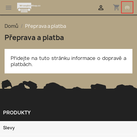
shopping_cart


(0)
Domů
Přeprava a platba
Přeprava a platba
Přidejte na tuto stránku informace o dopravě a
platbách.
PRODUKTY

Slevy