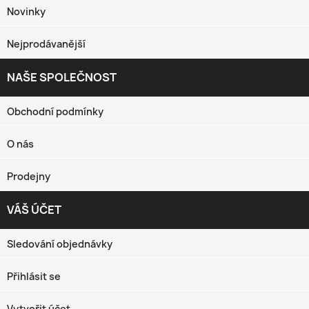
Novinky
Nejprodávanější
NAŠE SPOLEČNOST

Obchodní podmínky
O nás
Prodejny
VÁŠ ÚČET

Sledování objednávky
Přihlásit se
Vytvořit účet