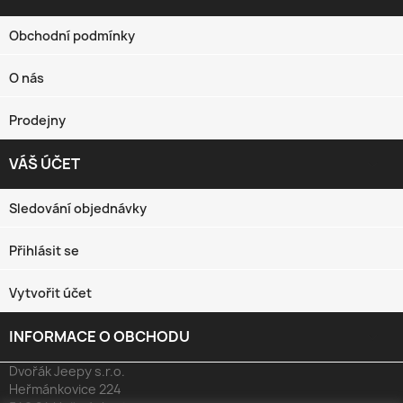
Obchodní podmínky
O nás
Prodejny
VÁŠ ÚČET

Sledování objednávky
Přihlásit se
Vytvořit účet
INFORMACE O OBCHODU
keyboard_arrow_down
Dvořák Jeepy s.r.o.
Heřmánkovice 224