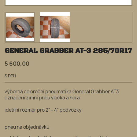
GENERAL GRABBER AT-3 285/70R17
5 600,00
S DPH
výborná celoroční pneumatika General Grabber AT3
označení zimní pneu vločka a hora
ideální rozměr pro 2" - 4" podvozky
pneu na objednávku