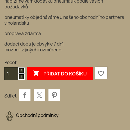
nabízíme vám dodávku pneumatik podle vašich
požadavků
pneumatiky objednáváme u našeho obchodního partnera
v holandsku
přeprava zdarma
dodací doba je obvykle 7 dní
možné i v jiných rozměrech
Počet

favorite_border
PŘIDAT DO KOŠÍKU
Sdílet
Obchodní podmínky