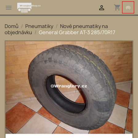
shopping_cart


(0)
Domů
Pneumatiky
Nové pneumatiky na
objednávku
General Grabber AT-3 285/70R17