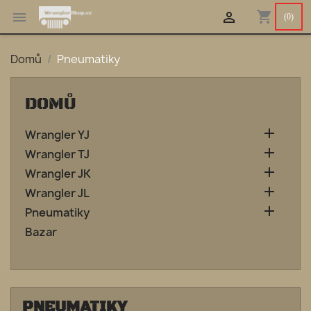
shopping_cart


(0)
Domů
Pneumatiky
DOMŮ

Wrangler YJ

Wrangler TJ

Wrangler JK

Wrangler JL

Pneumatiky
Bazar
PNEUMATIKY