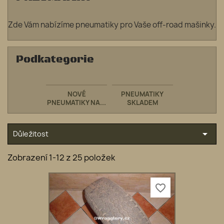
Zde Vám nabízíme pneumatiky pro Vaše off-road mašinky.
Podkategorie
NOVÉ
PNEUMATIKY
PNEUMATIKY NA...
SKLADEM

Důležitost
Zobrazení 1-12 z 25 položek
favorite_border