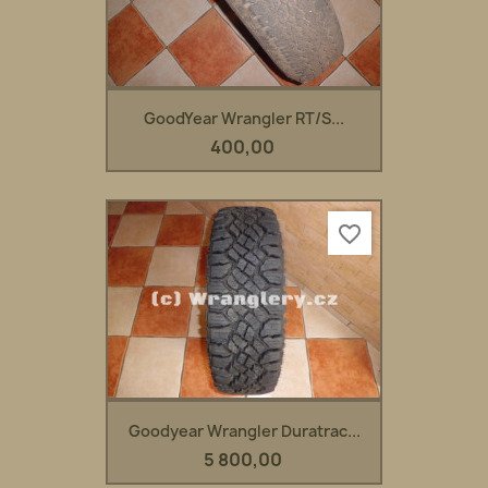
GoodYear Wrangler RT/S...
400,00
favorite_border
Goodyear Wrangler Duratrac...
5 800,00