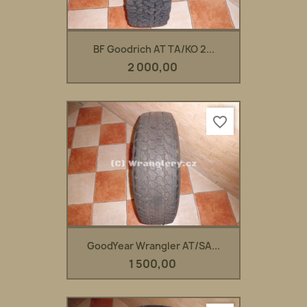
BF Goodrich AT TA/KO 2...
2 000,00
favorite_border
GoodYear Wrangler AT/SA...
1 500,00