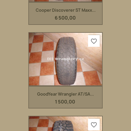
Cooper Discoverer ST Maxx...
6 500,00
favorite_border
GoodYear Wrangler AT/SA...
1 500,00
favorite_border