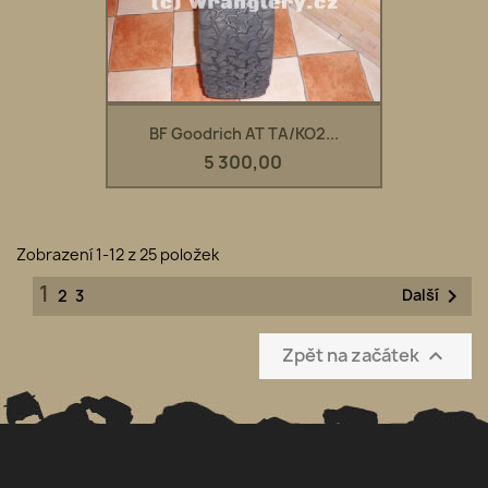
BF Goodrich AT TA/KO2...
5 300,00
Zobrazení 1-12 z 25 položek
1

Další
2
3
Zpět na začátek
