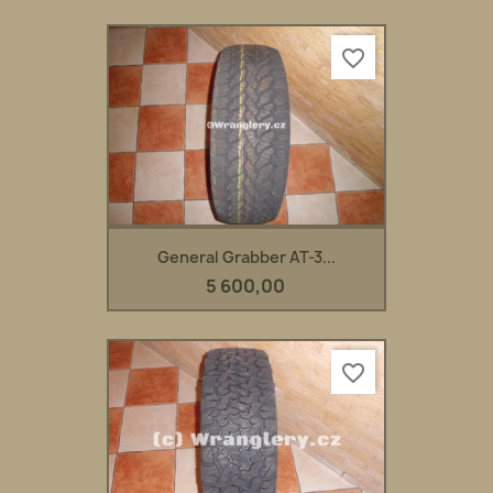
favorite_border
General Grabber AT-3...
5 600,00
favorite_border