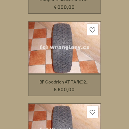
4 000,00
favorite_border
BF Goodrich AT TA/KO2...
5 600,00
favorite_border