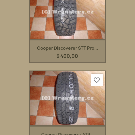
Cooper Discoverer STT Pro...
6 400,00
favorite_border
Cooper Discoverer AT3...