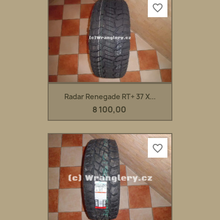
favorite_border
Radar Renegade RT+ 37 X...
8 100,00
favorite_border