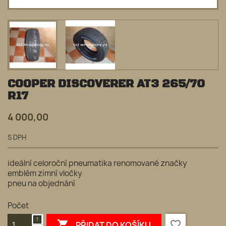
COOPER DISCOVERER AT3 265/70
R17
4 000,00
S DPH
ideální celoroční pneumatika renomované značky
emblém zimní vločky
pneu na objednání
Počet

favorite_border
PŘIDAT DO KOŠÍKU