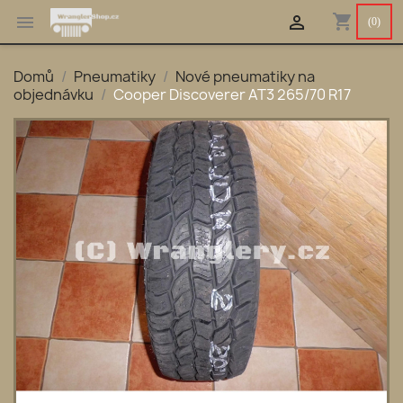
shopping_cart


(0)
Domů
Pneumatiky
Nové pneumatiky na
objednávku
Cooper Discoverer AT3 265/70 R17