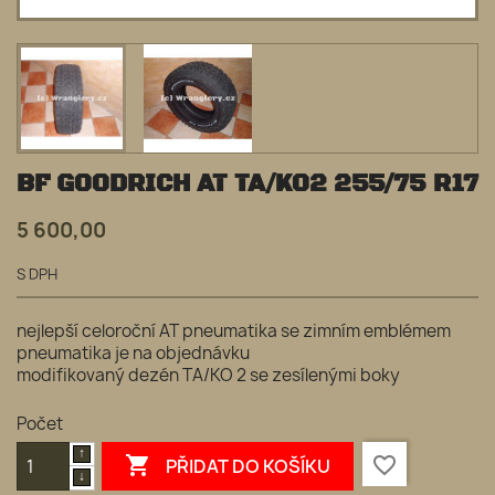
BF GOODRICH AT TA/KO2 255/75 R17
5 600,00
S DPH
nejlepší celoroční AT pneumatika se zimním emblémem
pneumatika je na objednávku
modifikovaný dezén TA/KO 2 se zesílenými boky
Počet

favorite_border
PŘIDAT DO KOŠÍKU