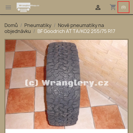
shopping_cart


(0)
Domů
Pneumatiky
Nové pneumatiky na
objednávku
BF Goodrich AT TA/KO2 255/75 R17