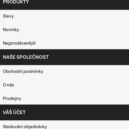
PRODUKTY

Slevy
Novinky
Nejprodávanější
NAŠE SPOLEČNOST

Obchodní podmínky
O nás
Prodejny
VÁŠ ÚČET

Sledování objednávky