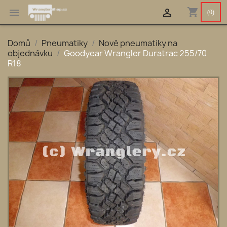
shopping_cart


(0)
Domů
Pneumatiky
Nové pneumatiky na
objednávku
Goodyear Wrangler Duratrac 255/70
R18