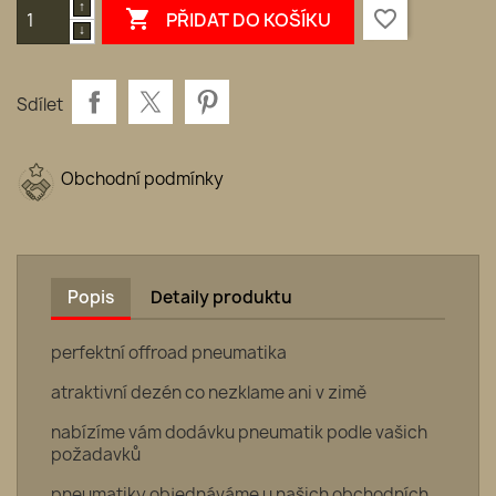

favorite_border
PŘIDAT DO KOŠÍKU
Sdílet
Obchodní podmínky
Popis
Detaily produktu
perfektní offroad pneumatika
atraktivní dezén co nezklame ani v zimě
nabízíme vám dodávku pneumatik podle vašich
požadavků
pneumatiky objednáváme u našich obchodních