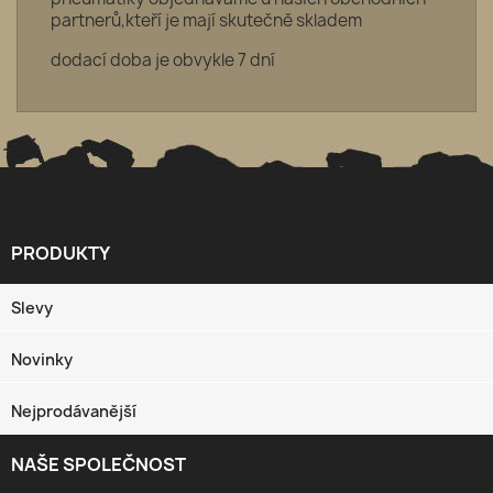
partnerů,kteří je mají skutečně skladem
dodací doba je obvykle 7 dní
PRODUKTY

Slevy
Novinky
Nejprodávanější
NAŠE SPOLEČNOST
