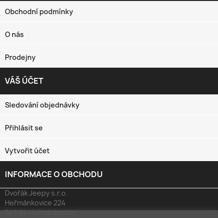
Obchodní podmínky
O nás
Prodejny
VÁŠ ÚČET

Sledování objednávky
Přihlásit se
Vytvořit účet
INFORMACE O OBCHODU
keyboard_arrow_down
Dvořák Jeepy s.r.o.
Heřmánkovice 224
549 84 Heřmánkovice