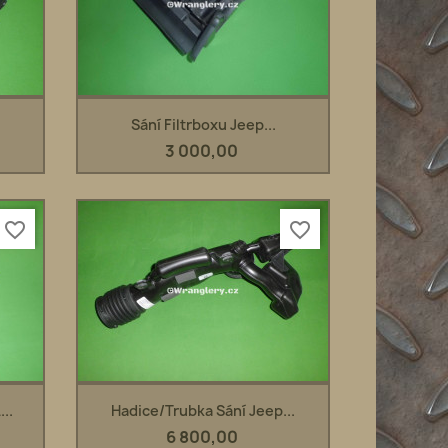
Rychlý náhled

Sání Filtrboxu Jeep...
3 000,00
favorite_border
favorite_border
Rychlý náhled

..
Hadice/trubka Sání Jeep...
6 800,00