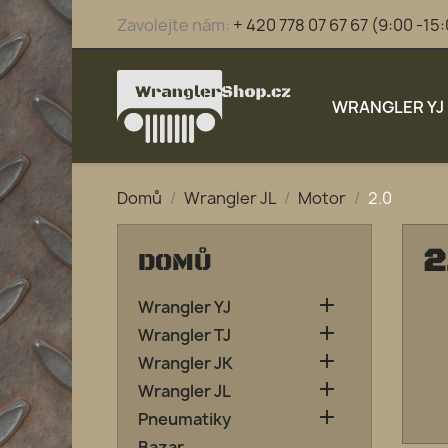
Zavolejte nám:
+ 420 778 07 67 67 (9:00 -15
WRANGLER YJ
Domů
Wrangler JL
Motor
2.0
2
DOMŮ

Wrangler YJ

Wrangler TJ

Wrangler JK

Wrangler JL

Pneumatiky
Bazar