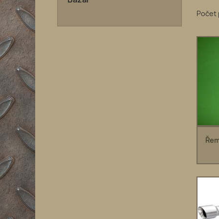
Počet 
Řem