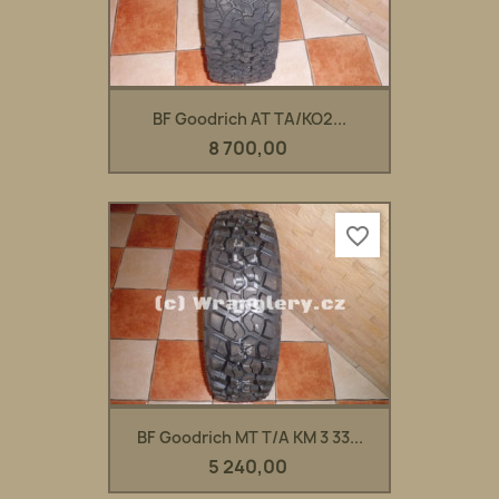
BF Goodrich AT TA/KO2...
8 700,00
favorite_border
BF Goodrich MT T/A KM 3 33...
5 240,00