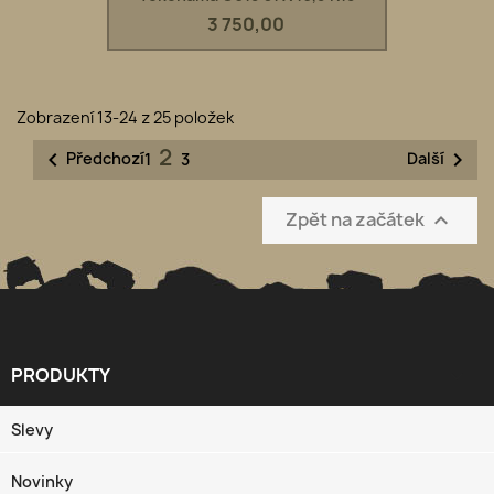
3 750,00
Zobrazení 13-24 z 25 položek
2


Předchozí
Další
1
3
Zpět na začátek

PRODUKTY

Slevy
Novinky