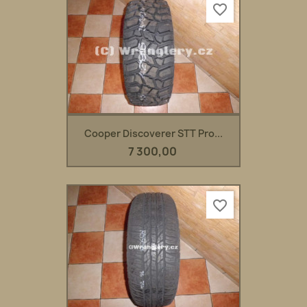
favorite_border
Cooper Discoverer STT Pro...
7 300,00
favorite_border