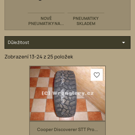
NOVÉ
PNEUMATIKY
PNEUMATIKY NA...
SKLADEM

Důležitost
Zobrazení 13-24 z 25 položek
favorite_border
Cooper Discoverer STT Pro...