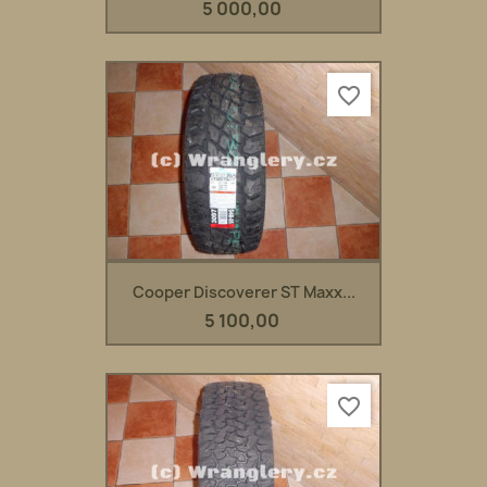
5 000,00
favorite_border
Cooper Discoverer ST Maxx...
5 100,00
favorite_border