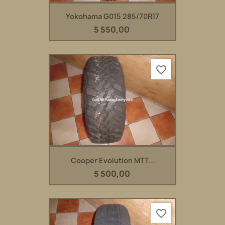
Yokohama G015 285/70R17
5 550,00
favorite_border
Cooper Evolution MTT...
5 500,00
favorite_border