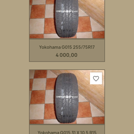
Yokohama G015 255/75R17
4 000,00
favorite_border
Yokohama G015 31 X 10,5 R15