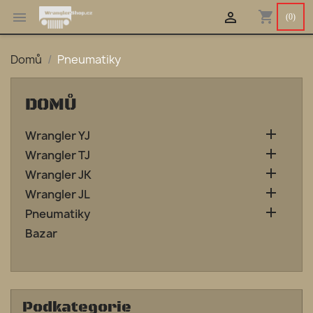
shopping_cart


(0)
Domů
Pneumatiky
DOMŮ

Wrangler YJ

Wrangler TJ

Wrangler JK

Wrangler JL

Pneumatiky
Bazar
Podkategorie